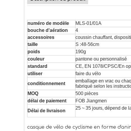
numéro de modèle
MLS-01/01A
bouche d'aération
4
accessoires
coussin chauffant, disposi
taille
S :48-56cm
poids
190g
couleur
pantone ou personnalisé
standard
CE, EN 1078/CPSC/En op
utiliser
faire du vélo
emballage en vrac ou chaq
conditionnement
fabriqué selon les instructi
MOQ
500 pièces
délai de paiement
FOB Jiangmen
25 ~ 35 jours, dépend de l
Délai de livraison
casque de vélo de cyclisme en forme d'ani