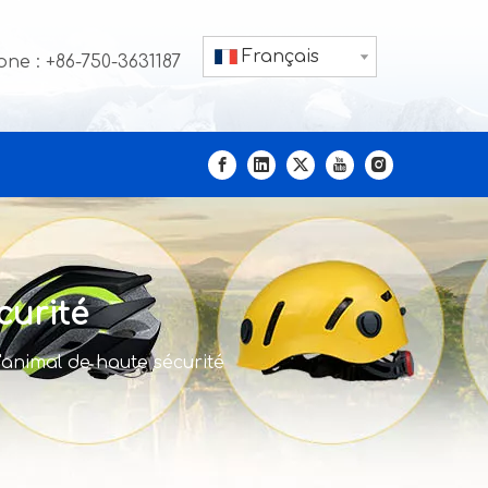
Français
ne : +86-750-3631187
curité
'animal de haute sécurité