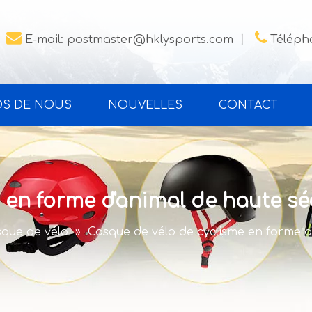


E-mail:
postmaster@hklysports.com
丨
Télépho
OS DE NOUS
NOUVELLES
CONTACT
 en forme d'animal de haute sé
que de vélo
»
Casque de vélo de cyclisme en forme d