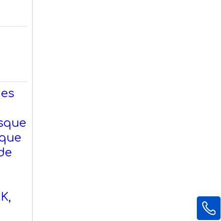
des
asque
sque
de
K,