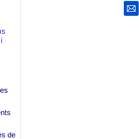
us
i
ues
ents
es de