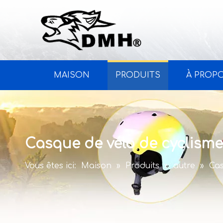
MAISON
PRODUITS
À PROP
Casque de vélo de cyclisme
Vous êtes ici:
Maison
»
Produits
»
autre
»
Cas