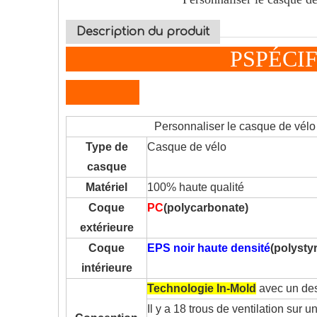
Description du produit
P
SPÉC
Personnaliser le casque de vélo en mat
Type de
Casque de vélo
casque
Matériel
100% haute qualité
Coque
PC
(polycarbonate)
extérieure
Coque
EPS noir haute densité
(polysty
intérieure
Technologie In-Mold
avec un des
Il y a 18 trous de ventilation su