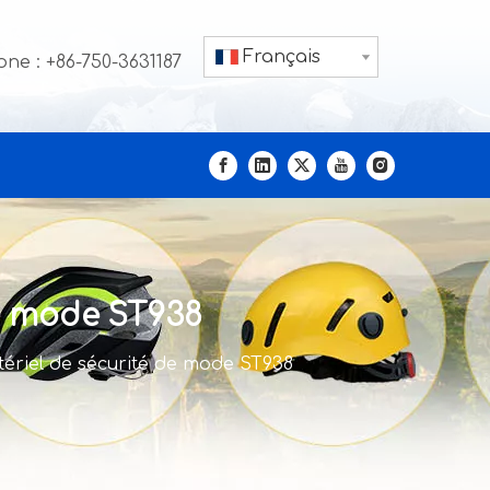
Français
ne : +86-750-3631187
de mode ST938
tériel de sécurité de mode ST938