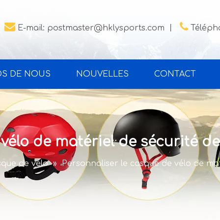


E-mail:
postmaster@hklysports.com
丨
Télépho
OS DE NOUS
NOUVELLES
CONTACT
 vélo de matériel de sécurité 
que de vélo
»
Personnaliser le casque de vélo de ma