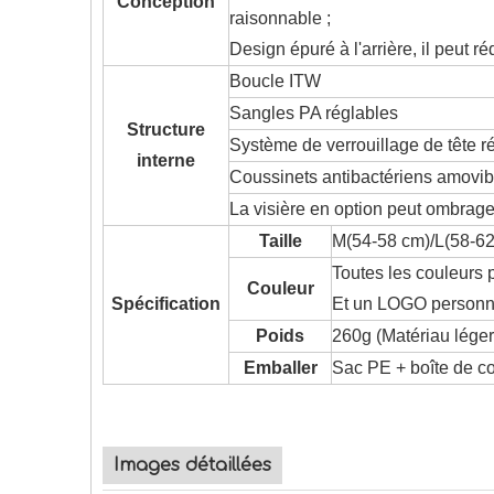
Conception
raisonnable ;
Design épuré à l'arrière, il peut réd
Boucle ITW
Sangles PA réglables
Structure
Système de verrouillage de tête rég
interne
Coussinets antibactériens amovib
La visière en option peut ombrager
Taille
M(54-58 cm)/L(58-62
Toutes les couleurs 
Couleur
Spécification
Et un LOGO personna
Poids
260g (Matériau léger,
Emballer
Sac PE + boîte de c
Images détaillées