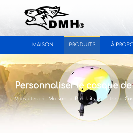
MAISON
PRODUITS
À PROP
Personnaliser le casque de
Vous êtes ici:
Maison
»
Produits
»
autre
»
Cas