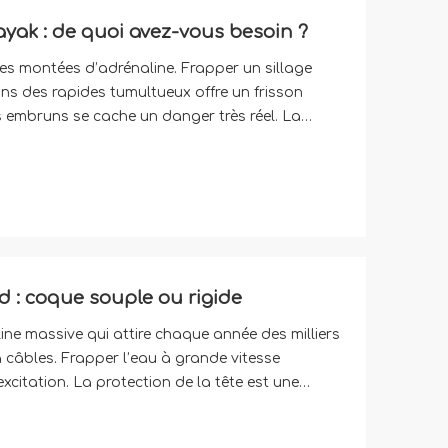
yak : de quoi avez-vous besoin ?
s montées d’adrénaline. Frapper un sillage
ns des rapides tumultueux offre un frisson
s embruns se cache un danger très réel. La
solue pour les cavaliers de tous niveaux. Vous
 : coque souple ou rigide
ne massive qui attire chaque année des milliers
à câbles. Frapper l’eau à grande vitesse
xcitation. La protection de la tête est une
tous niveaux, du débutant au stan