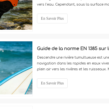
vers l’eau. Cependant, sous la surface m
submergées, de courants violents et d'obs
En Savoir Plus
Guide de la norme EN 1385 sur 
Descendre une rivière tumultueuse est une
navigation dans les rapides en eaux vive
plein air vers les rivières et les ruisseau
paysages se cache un danger très réel : 
En Savoir Plus