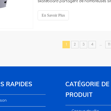
skateboard partagent de nombreuses sim
si l'échange d'équipement est une pratiqu
vous faites du vélo est courant dans les 
En Savoir Plus
différences structurelles entre ces élémen
1
2
3
4
...
11
NS RAPIDES
CATÉGORIE DE
PRODUIT
son