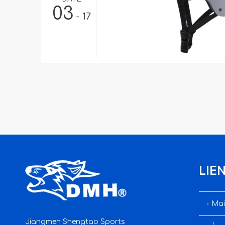
03
- 17
LIE
Mai
Jiangmen Shengtao Sports