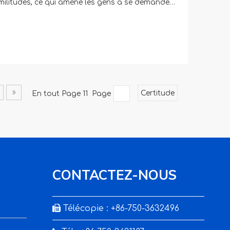
ilitudes, ce qui amène les gens à se demander
e sûre. Le port d'un casque de skate lorsque
quartiers et les parcs, mais comprendre les
ts de protection est crucial pour votre sécurité.
»
En tout Page 11 Page
Certitude
CONTACTEZ-NOUS

Télécopie : +86-750-3632496