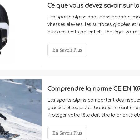
Ce que vous devez savoir sur l
Les sports alpins sont passionnants, mai
vitesses élevées, les surfaces glacées et 
aux accidents potentiels. Protéger votre t
avant de l'attacher à vos skis ou de l'at
saisissent le f
En Savoir Plus
Les sports alpins comportent des risques 
glacées et les pistes bondées créent une 
Protéger votre tête doit être la priorité 
l'attacher à votre planche. De nombreux r
confortablement.
En Savoir Plus