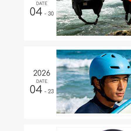
DATE
04
- 30
2026
DATE
04
- 23