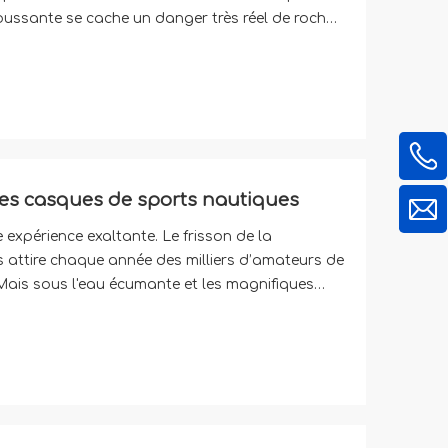
oussante se cache un danger très réel de roches
tacles imprévisibles. Te protéger
les casques de sports nautiques
 expérience exaltante. Le frisson de la
s attire chaque année des milliers d’amateurs de
x. Mais sous l'eau écumante et les magnifiques
roches submergées, courants violents et