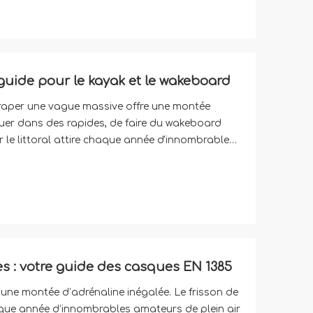
guide pour le kayak et le wakeboard
traper une vague massive offre une montée
guer dans des rapides, de faire du wakeboard
r le littoral attire chaque année d'innombrables
a surface moussante se trouve un ve
es : votre guide des casques EN 1385
 une montée d’adrénaline inégalée. Le frisson de
aque année d’innombrables amateurs de plein air