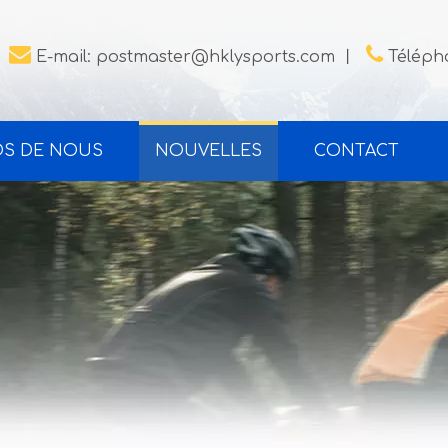


E-mail:
postmaster@hklysports.com
丨
Télépho
OS DE NOUS
NOUVELLES
CONTACT