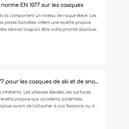
a norme EN 1077 sur les casques
s ils comportent un niveau de risque élevé. Les
les pistes bondées créent une recette propice
ête devrait toujours être votre priorité absolue
tacher à votre planche. De nombreux riders
Comprendre la norme CE EN 1077 pour les casques de ski et de snowboard
inhérents. Les vitesses élevées, les surfaces
recette propice aux accidents potentiels.
absolue avant de l'attacher à vos fixations ou de
iders prennent le premier casque qui s'ajuste