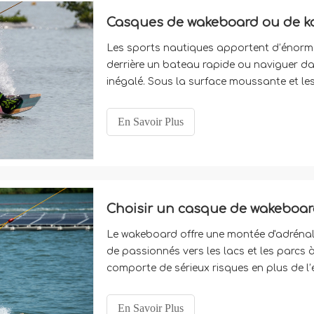
Casques de wakeboard ou de ka
Les sports nautiques apportent d’énorme
derrière un bateau rapide ou naviguer da
inégalé. Sous la surface moussante et le
protection de la tête est une exigence ab
pourriez penser que n'importe quel ha
En Savoir Plus
Choisir un casque de wakeboard
Le wakeboard offre une montée d'adrénali
de passionnés vers les lacs et les parcs 
comporte de sérieux risques en plus de l’e
exigence absolue pour les cavaliers de 
En Savoir Plus