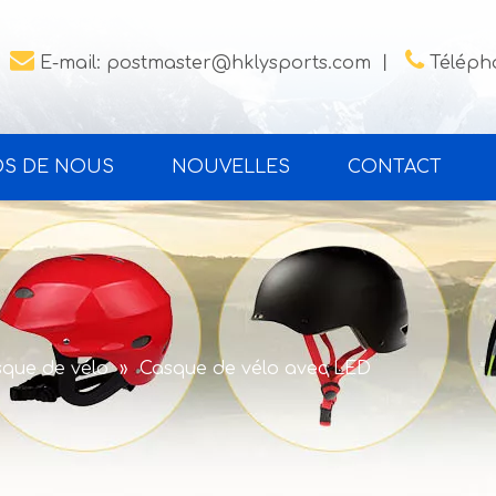


E-mail:
postmaster@hklysports.com
丨
Télépho
OS DE NOUS
NOUVELLES
CONTACT
que de vélo
»
Casque de vélo avec LED