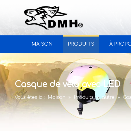
MAISON
PRODUITS
À PROP
Casque de vélo avec LED
Vous êtes ici:
Maison
»
Produits
»
autre
»
Cas