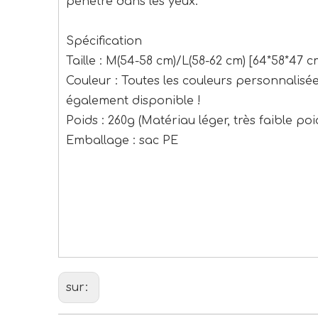
pénètre dans les yeux.
Spécification
Taille : M(54-58 cm)/L(58-62 cm) [64*58*47 
Couleur : Toutes les couleurs personnalisé
également disponible !
Poids : 260g (Matériau léger, très faible poi
Emballage : sac PE
meilleur casque de vélo
meilleurs casques de vélo
meilleur casque de vélo
sur: