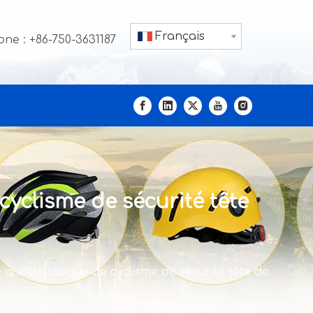
Français
ne : +86-750-3631187
yclisme de sécurité tête
qualité casque de cyclisme de sécurité tête de