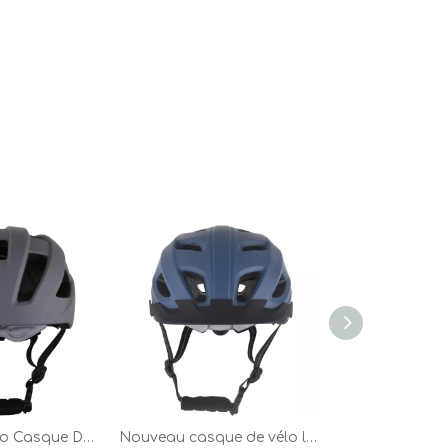
Casque De Vélo Casque De Vélo De Montagne Pour Le Sport De Cyclisme En Plein Air Gris
Nouveau casque de vélo lumière LED PC In-moule casque de cyclisme, Sport sûr montagne route équitation casque de vélo pour adulte bleu