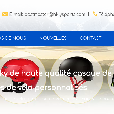


E-mail:
postmaster@hklysports.com
丨
Télépho
OS DE NOUS
NOUVELLES
CONTACT
y de haute qualité casque de c
es de vélo personnalisés
que de vélo
»
Casque de vélo en PVC Funky de haute 
s