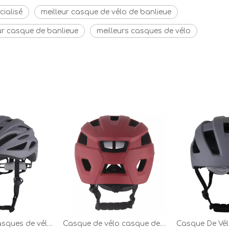
ialisé
meilleur casque de vélo de banlieue
ur casque de banlieue
meilleurs casques de vélo
Shengtao – casques de vélo colorés pour adultes, prix RB-1, nouveau produit, hors moule, usine
Casque de vélo casque de vélo de montagne pour le cyclisme en plein air Sport rouge