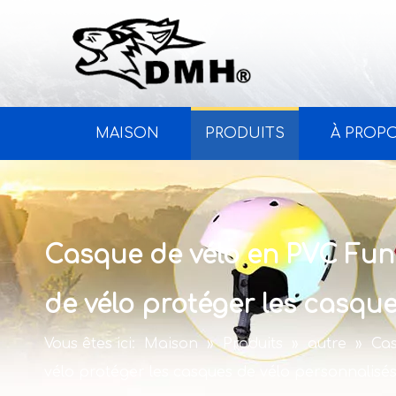
MAISON
PRODUITS
À PROP
Casque de vélo en PVC Funk
de vélo protéger les casqu
Vous êtes ici:
Maison
»
Produits
»
autre
»
Cas
vélo protéger les casques de vélo personnalisé