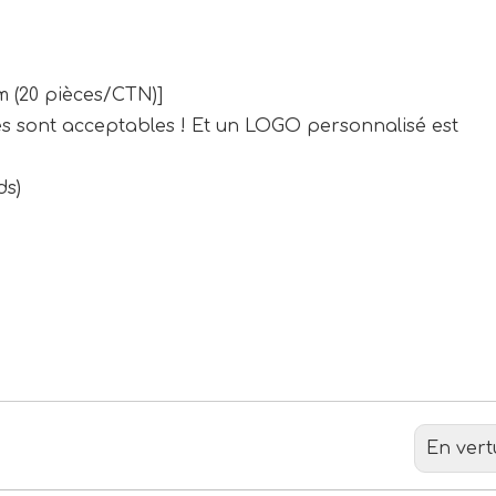
cm (20 pièces/CTN)]
es sont acceptables ! Et un LOGO personnalisé est
ds)
En vert