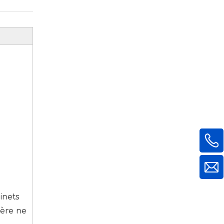
inets
ière ne