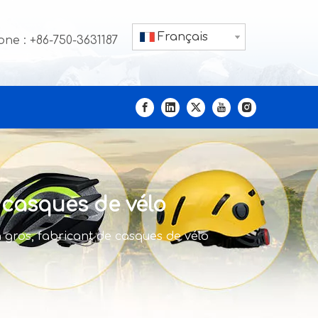
Français
ne : +86-750-3631187
 casques de vélo
 gros, fabricant de casques de vélo