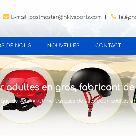


E-mail:
postmaster@hklysports.com
丨
Télépho
OS DE NOUS
NOUVELLES
CONTACT
 adultes en gros, fabricant de
que de vélo
»
Chine Casques de vélo pour adultes en