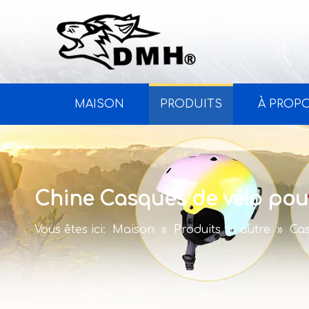
MAISON
PRODUITS
À PROP
Chine Casques de vélo pour
Vous êtes ici:
Maison
»
Produits
»
autre
»
Cas