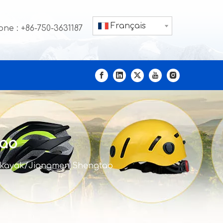
Français
ne : +86-750-3631187
tao
d/kayak/Jiangmen Shengtao