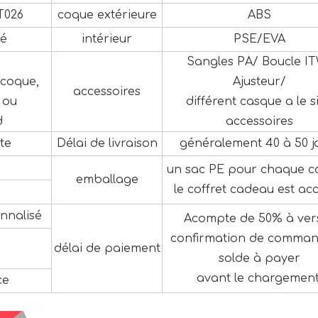
T026
coque extérieure
ABS
é
intérieur
PSE/EVA
Sangles PA/ Boucle I
 coque,
Ajusteur/
accessoires
 ou
différent casque a le s
d
accessoires
te
Délai de livraison
généralement 40 à 50 j
un sac PE pour chaque c
emballage
le coffret cadeau est ac
nnalisé
Acompte de 50% à ver
confirmation de comman
délai de paiement
solde à payer
avant le chargement
ce