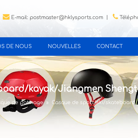


E-mail:
postmaster@hklysports.com
丨
Télépho
OS DE NOUS
NOUVELLES
CONTACT
eboard/kayak/Jiangmen Sheng
que de patinage
»
Casque de sport/ski/skateboar