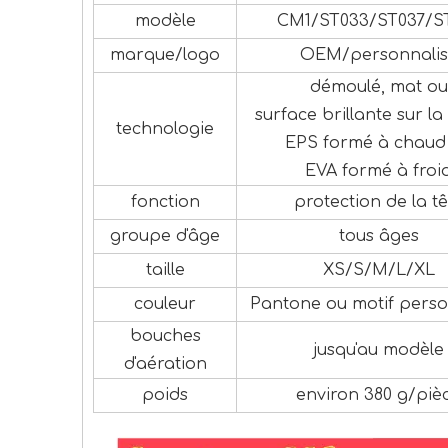
modèle
CM1/ST033/ST037/S
marque/logo
OEM/personnalis
démoulé, mat ou
surface brillante sur la
technologie
EPS formé à chaud
EVA formé à froi
fonction
protection de la tê
groupe d'âge
tous âges
taille
XS/S/M/L/XL
couleur
Pantone ou motif perso
bouches
jusqu'au modèle
d'aération
poids
environ 380 g/piè