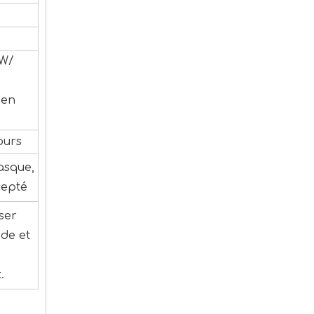
TW/
ien
ours
asque,
cepté
ser
de et
.