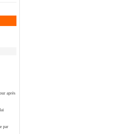
tour après
lai
e par