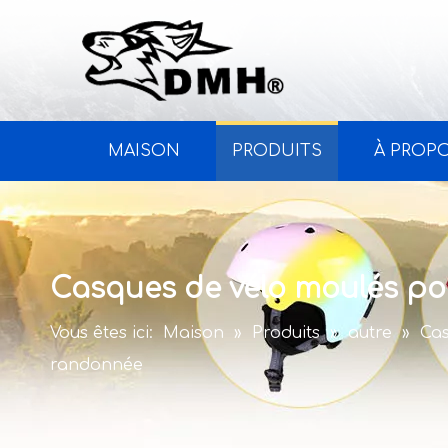
MAISON
PRODUITS
À PROP
Casques de vélo moulés po
Vous êtes ici:
Maison
»
Produits
»
autre
»
Cas
randonnée