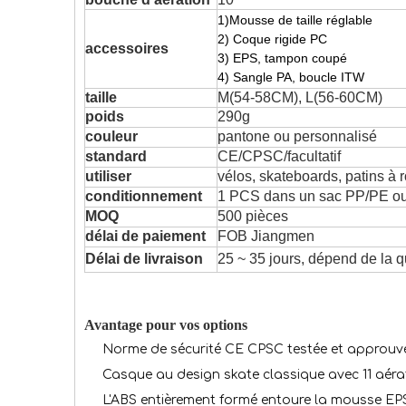
1)Mousse de taille réglable
2) Coque rigide PC
accessoires
3) EPS, tampon coupé
4) Sangle PA, boucle ITW
taille
M(54-58CM), L(56-60CM)
poids
290g
couleur
pantone ou personnalisé
standard
CE/CPSC/facultatif
utiliser
vélos, skateboards, patins à ro
conditionnement
1 PCS dans un sac PP/PE ou u
MOQ
500 pièces
délai de paiement
FOB Jiangmen
Délai de livraison
25 ~ 35 jours, dépend de la q
Avantage pour vos options
Norme de sécurité CE CPSC testée et approuv
Casque au design skate classique avec 11 aérat
L'ABS entièrement formé entoure la mousse EPS 