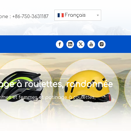
Français
ne : +86-750-3631187
ge à roulettes, randonnée
mes et femmes et patinage à roulettes,