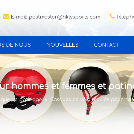


E-mail:
postmaster@hklysports.com
丨
Télépho
OS DE NOUS
NOUVELLES
CONTACT
ur hommes et femmes et patina
que de patinage
»
Casques de vélo moulés pour hom