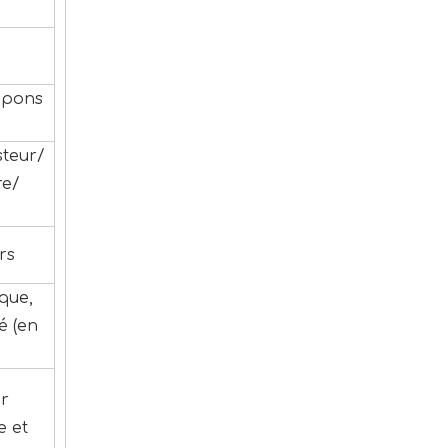
mpons
steur/
re/
rs
que,
é (en
r
 et