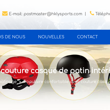


E-mail:
postmaster@hklysports.com
丨
Télépho
OS DE NOUS
NOUVELLES
CONTACT
 couture casque de patin intér
patinage
»
Populaire confortable avec couture casqu