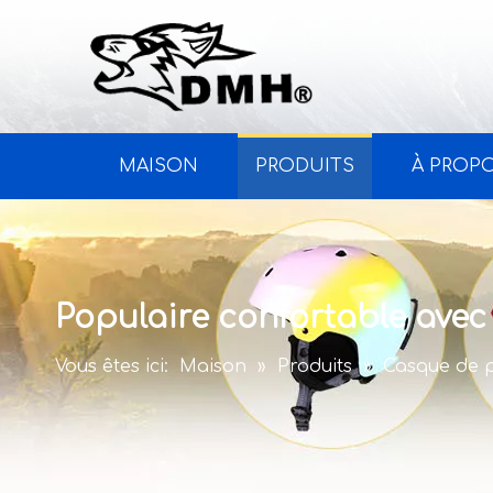
MAISON
PRODUITS
À PROP
Populaire confortable avec
Vous êtes ici:
Maison
»
Produits
»
Casque de 