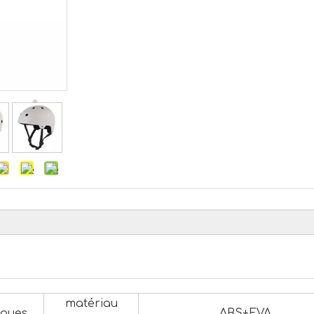
matériau
iques
ABS+EVA