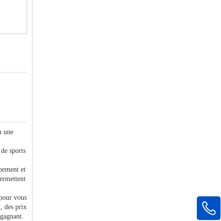
n une
 de sports
ppement et
permettent
 pour vous
, des prix
-gagnant.