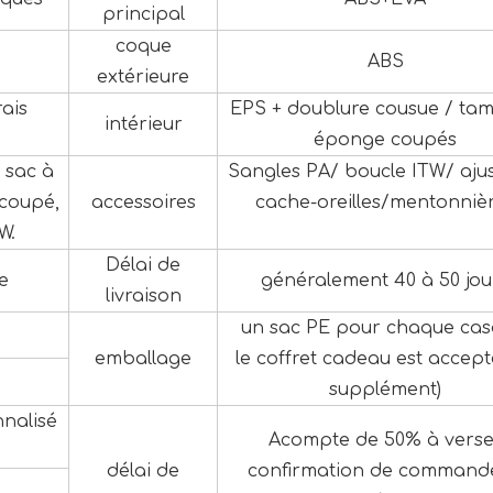
principal
coque
ABS
extérieure
ais
EPS + doublure cousue / ta
intérieur
éponge coupés
 sac à
Sangles PA/ boucle ITW/ aju
coupé,
accessoires
cache-oreilles/mentonniè
W.
Délai de
e
généralement 40 à 50 jou
livraison
un sac PE pour chaque cas
emballage
le coffret cadeau est accept
supplément)
nalisé
Acompte de 50% à verse
délai de
confirmation de commande