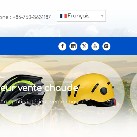
Français
ne : +86-750-3631187
ieur vente chaude
e de patin intérieur vente chaude