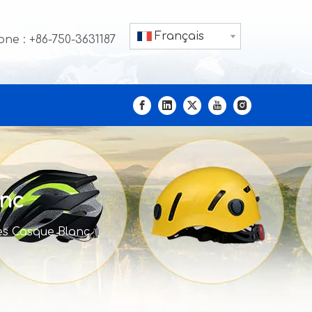
Français
ne : +86-750-3631187
anc
es Casque Blanc