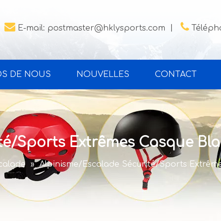


E-mail:
postmaster@hklysports.com
丨
Télépho
OS DE NOUS
NOUVELLES
CONTACT
té/Sports Extrêmes Casque Bl
calade
»
Alpinisme/Escalade Sécurité/Sports Extrêm