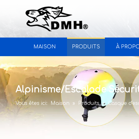
MAISON
PRODUITS
À PROP
Alpinisme/Escalade Sécuri
Vous êtes ici:
Maison
»
Produits
»
Casque d'es