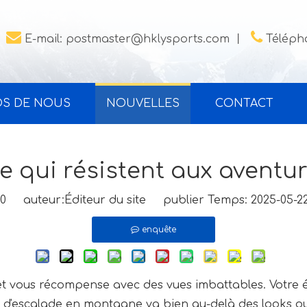


E-mail:
postmaster@hklysports.com
丨
Télépho
OS DE NOUS
NOUVELLES
CONTACT
 qui résistent aux aventur
0
auteur:Éditeur du site publier Temps: 2025-05-
enquête
et vous récompense avec des vues imbattables. Votre 
que d'escalade en montagne va bien au-delà des looks