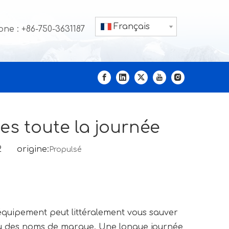
Français
ne : +86-750-3631187
es toute la journée
22 origine:
Propulsé
équipement peut littéralement vous sauver
 ou des noms de marque. Une longue journée