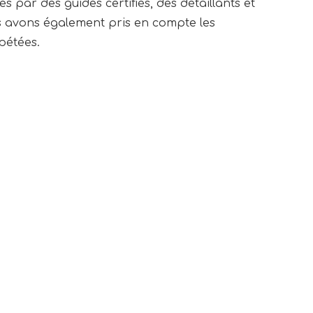
ar des guides certifiés, des détaillants et 
s avons également pris en compte les 
pétées.