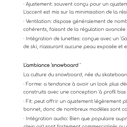
·
Ajustement: souvent conçu pour un ajustem
L'accent est mis sur la minimisation de la ré
·
Ventilation: dispose généralement de nombr
cohérents, faisant de la régulation avancée 
·
Intégration de lunettes: conçue avec un '
de ski, n'assurant aucune peau exposée et 
L'ambiance 'snowboard '
La culture du snowboard, née du skateboard 
·
Forme: a tendance à avoir un look plus dé
construits avec une conception 'à profil ba
·
Fit: peut offrir un ajustement légèrement p
bonnet, donc de nombreux modèles sont con
·
Intégration audio: Bien que populaire aupr
plein air) sont fortement commercialisés a