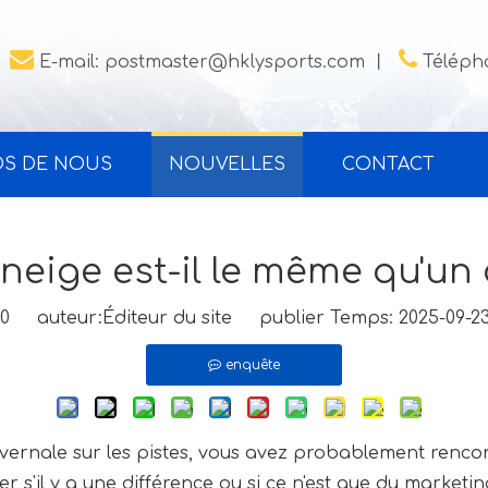


E-mail:
postmaster@hklysports.com
丨
Télépho
OS DE NOUS
NOUVELLES
CONTACT
eige est-il le même qu'un
0
auteur:Éditeur du site publier Temps: 2025-09-
enquête
ernale sur les pistes, vous avez probablement rencon
'il y a une différence ou si ce n'est que du marketin