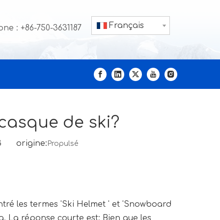
Français
ne : +86-750-3631187
 casque de ski?
23 origine:
Propulsé
tré les termes 'Ski Helmet ' et 'Snowboard
g. La réponse courte est: Bien que les