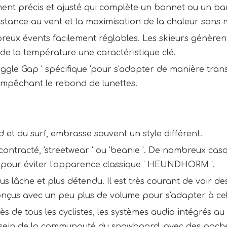
ent précis et ajusté qui complète un bonnet ou un ba
sistance au vent et la maximisation de la chaleur sans 
eux évents facilement réglables. Les skieurs génèrent 
de la température une caractéristique clé.
Goggle Gap ' spécifique 'pour s'adapter de manière tr
empêchant le rebond de lunettes.
et du surf, embrasse souvent un style différent.
contracté, 'streetwear ' ou 'beanie '. De nombreux c
s pour éviter l'apparence classique ' HEUNDHORM '.
lus lâche et plus détendu. Il est très courant de voir
çus avec un peu plus de volume pour s'adapter à cel
ès de tous les cyclistes, les systèmes audio intégrés 
u sein de la communauté du snowboard, avec des poch