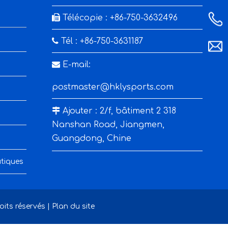

Télécopie : +86-750-3632496

Tél : +86-750-3631187

E-mail:
postmaster@hklysports.com

Ajouter : 2/f, bâtiment 2 318
Nanshan Road, Jiangmen,
Guangdong, Chine
tiques
ts réservés |
Plan du site