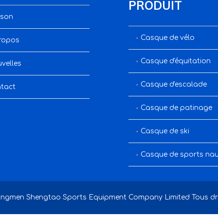
PRODUIT
son
Casque de vélo
ropos
Casque d'équitation
velles
Casque d'escalade
tact
Casque de patinage
Casque de ski
Casque de sports nau
ngmen Shengtao Sports Equipment Company Limited Tous droi