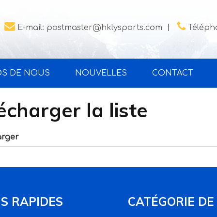


E-mail:
postmaster@hklysports.com
丨
Télépho
OS DE NOUS
NOUVELLES
CONTACT
écharger la liste
arger
NS RAPIDES
CATÉGORIE DE