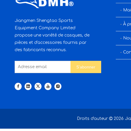
Mai
Jiangmen Shengtao Sports
À p
Equipment Company Limited
propose une variété de casques, de
Nou
pièces et d'accessoires fournis par
des fabricants reconnus.
Con
S’abonner
Droits d'auteur

2026
Jia