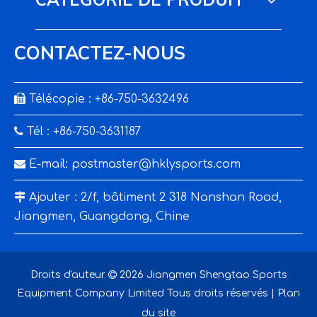
CONTACTEZ-NOUS

Télécopie : +86-750-3632496

Tél : +86-750-3631187

E-mail:
postmaster@hklysports.com

Ajouter : 2/f, bâtiment 2 318 Nanshan Road,
Jiangmen, Guangdong, Chine
Droits d'auteur

2026
Jiangmen Shengtao Sports
Equipment Company Limited Tous droits réservés |
Plan
du site